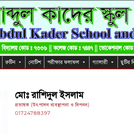
রুটিন
নোটিশ
পরীক্ষার ফলাফল
গ্যালারী
ছুটির দ
মোঃ রাশিদুল ইসলাম
প্রভাষক (উৎপাদন ব্যবস্থাপনা ও বিপনন)
01724788397