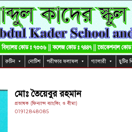
রুটিন
নোটিশ
পরীক্ষার ফলাফল
গ্যালারী
ছুটির দ
মোঃ তৈয়েবুর রহমান
প্রভাষক (ফিন্যান্স ব্যাংকিং ও বীমা)
01912848085