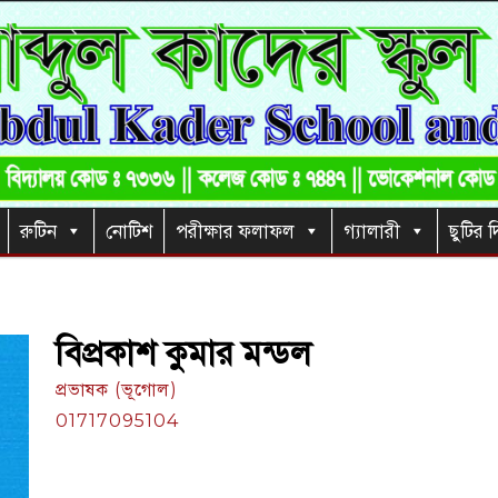
রুটিন
নোটিশ
পরীক্ষার ফলাফল
গ্যালারী
ছুটির দ
বিপ্রকাশ কুমার মন্ডল
প্রভাষক (ভূগোল)
01717095104