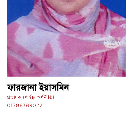
ফারজানা ইয়াসমিন
প্রভাষক (গার্হস্থ্য অর্থনীতি)
01786389022