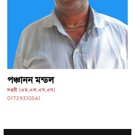
পঞ্চানন মন্ডল
দপ্তরী (এম,এল,এস,এস)
01729310541