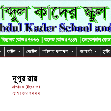
রুটিন
নোটিশ
পরীক্ষার ফলাফল
গ্যালারী
ছুটির
নূপুর রায়
প্রভাষক (ইংরেজি)
01713913888