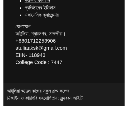
পরীক্ষার ফলাফল
প্রতিষ্ঠানের ইতিহাস
একাডেমিক ক্যালেন্ডার
যোগাযোগ
আটুলিয়া, শ্যামনগর, সাতক্ষীরা।
+8801712253906
atuliaaksk@gmail.com
EIIN- 118943
College Code : 7447
আটুলিয়া আব্দুল কাদের স্কুল এন্ড কলেজ
ডিজাইন ও কারিগরি সহযোগিতায়:
সুন্দরবন আইটি