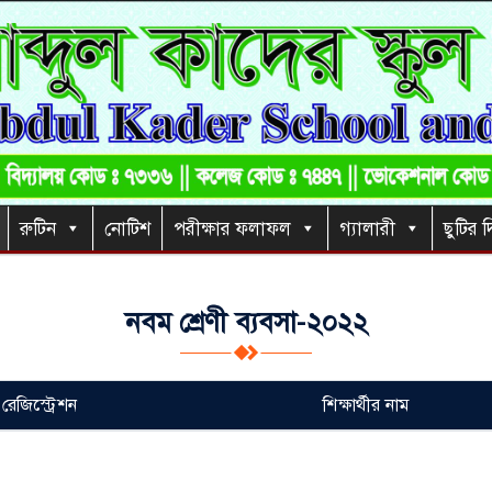
রুটিন
নোটিশ
পরীক্ষার ফলাফল
গ্যালারী
ছুটির দ
নবম শ্রেণী ব্যবসা-২০২২
রেজিস্ট্রেশন
শিক্ষার্থীর নাম