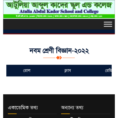
নবম শ্রেণী বিজ্ঞান-২০২২
রোল
ক্লাস
রেজিস্ট্
একাডেমিক তথ্য
অন্যান্য তথ্য