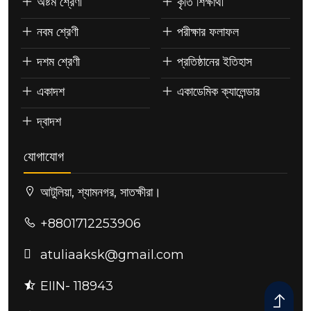
অষ্টম শ্রেণী
কৃতি শিক্ষার্থী
নবম শ্রেণী
পরীক্ষার ফলাফল
দশম শ্রেণী
প্রতিষ্ঠানের ইতিহাস
একাদশ
একাডেমিক ক্যালেন্ডার
দ্বাদশ
যোগাযোগ
আটুলিয়া, শ্যামনগর, সাতক্ষীরা।
+8801712253906
atuliaaksk@gmail.com
EIIN- 118943