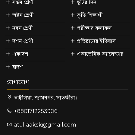
সপ্তম শ্রেণী
ছুটির দিন
অষ্টম শ্রেণী
কৃতি শিক্ষার্থী
নবম শ্রেণী
পরীক্ষার ফলাফল
দশম শ্রেণী
প্রতিষ্ঠানের ইতিহাস
একাদশ
একাডেমিক ক্যালেন্ডার
দ্বাদশ
যোগাযোগ
আটুলিয়া, শ্যামনগর, সাতক্ষীরা।
+8801712253906
atuliaaksk@gmail.com