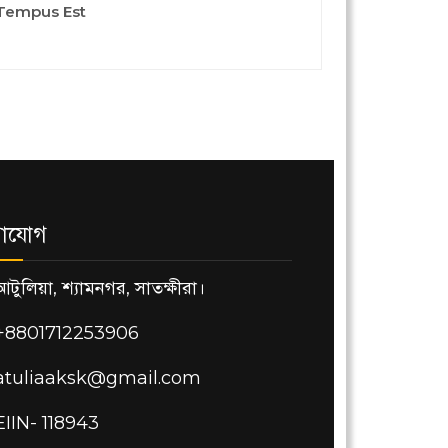
Tempus Est
াযোগ
আটুলিয়া, শ্যামনগর, সাতক্ষীরা।
+8801712253906
atuliaaksk@gmail.com
EIIN- 118943