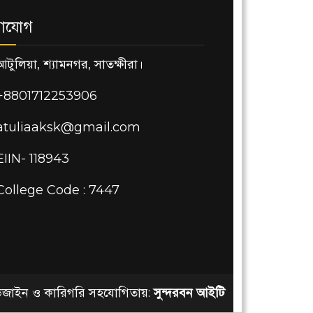
াযোগ
আটুলিয়া, শ্যামনগর, সাতক্ষীরা।
+8801712253906
atuliaaksk@gmail.com
EIIN- 118943
College Code : 7447
িজাইন ও কারিগরি সহযোগিতায়:
সুন্দরবন আইটি